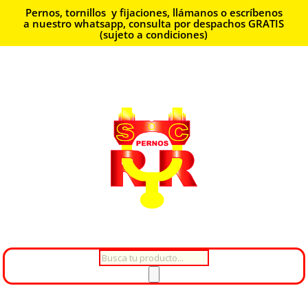
Pernos, tornillos y fijaciones, llámanos o escríbenos
a nuestro whatsapp, consulta por despachos GRATIS
(sujeto a condiciones)
Búsqueda
de
productos