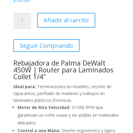
$
100.091
REBAJADORA
Añadir al carrito
DE
PALMA
450W
DEWALT
Seguir Comprando
cantidad
Rebajadora de Palma DeWalt
450W | Router para Laminados
Collet 1/4″
Ideal para:
Terminaciones en muebles, recorte de
tapacantos, perfilado de maderas y trabajos en
laminados plásticos (Formica).
Motor de Alta Velocidad:
31.000 RPM que
garantizan un corte suave y sin astillas en materiales
delicados.
Control a una Mano:
Diseño ergonómico y ligero