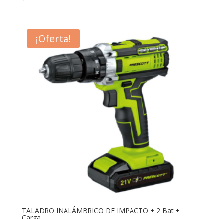
precio
precio
original
actual
era:
es:
¡Oferta!
$70.829.
$60.830.
TALADRO INALÁMBRICO DE IMPACTO + 2 Bat +
Carga