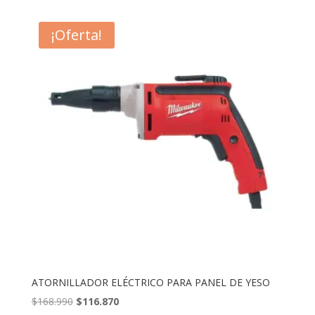
precios:
desde
¡Oferta!
$15.039
hasta
$30.149
ATORNILLADOR ELÉCTRICO PARA PANEL DE YESO
El
El
$
168.990
$
116.870