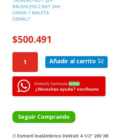
TALADRO ROT. 20V
BRUSHLESS 2 BAT 2AH
CARGA Y MALETA
DEWALT
$
500.491
ESMERIL
Añadir al carrito
INAL
4
1/2
DEWALT
Kimberly Sanhueza
En línea
¿Necesitas ayuda? escríbame
20V
XR
BRUSHLESS
2BAT
Seguir Comprando
5A
+
El
Esmeril Inalámbrico DeWalt 4 1/2″ 20V XR
CARGA+