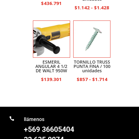
$
436.791
Rango
$
1.142
-
$
1.428
de
precios:
desde
$1.142
hasta
$1.428
ESMERIL
TORNILLO TRUSS
ANGULAR 4 1/2
PUNTA FINA / 100
DE WALT 950W
unidades
Rango
$
139.301
$
857
-
$
1.714
de
precios:
desde
$857

hasta
llámenos
$1.714
+569 36605404