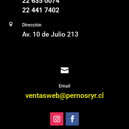
22 635 0074
22 441 7402

Dirección
Av. 10 de Julio 213

Email
ventasweb@pernosryr.cl