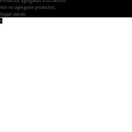
Productos agregados a tu carrito
0
Aún no agregaste productos.
Seguir viendo
0