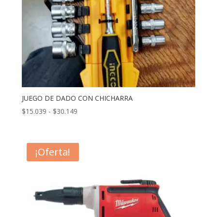
JUEGO DE DADO CON CHICHARRA
Rango
$
15.039
-
$
30.149
de
precios:
desde
¡Oferta!
$15.039
hasta
$30.149