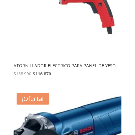
ATORNILLADOR ELÉCTRICO PARA PANEL DE YESO
El
El
$
168.990
$
116.870
precio
precio
original
actual
era:
es:
¡Oferta!
$168.990.
$116.870.