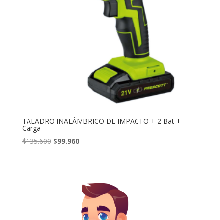
TALADRO INALÁMBRICO DE IMPACTO + 2 Bat +
Carga
El
El
$
135.600
$
99.960
precio
precio
original
actual
era:
es:
$135.600.
$99.960.