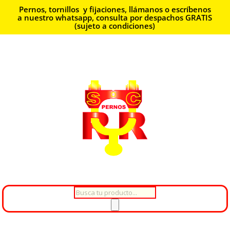
Pernos, tornillos y fijaciones, llámanos o escríbenos
a nuestro whatsapp, consulta por despachos GRATIS
(sujeto a condiciones)
Búsqueda
de
productos