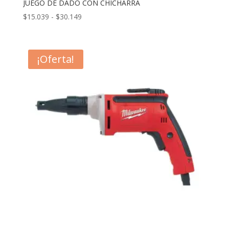
JUEGO DE DADO CON CHICHARRA
Rango
$
15.039
-
$
30.149
de
precios:
desde
¡Oferta!
$15.039
hasta
$30.149