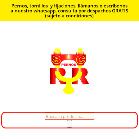
Pernos, tornillos y fijaciones, llámanos o escríbenos
a nuestro whatsapp, consulta por despachos GRATIS
(sujeto a condiciones)
Búsqueda
de
productos