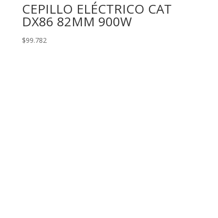
CEPILLO ELÉCTRICO CAT
DX86 82MM 900W
$
99.782
llámenos
+569 36605404