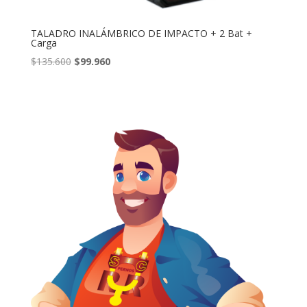
TALADRO INALÁMBRICO DE IMPACTO + 2 Bat +
Carga
El
El
$
135.600
$
99.960
precio
precio
original
actual
era:
es:
$135.600.
$99.960.