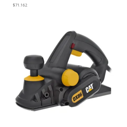
$
71.162