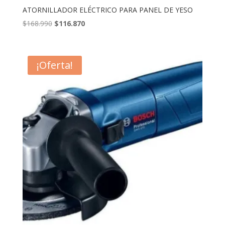
ATORNILLADOR ELÉCTRICO PARA PANEL DE YESO
El
El
$
168.990
$
116.870
precio
precio
original
actual
era:
es:
¡Oferta!
$168.990.
$116.870.