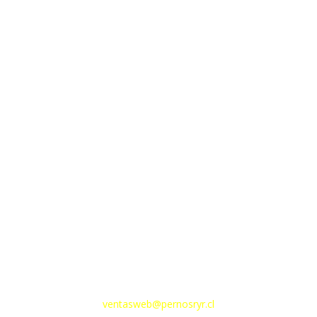
22 635 0074
22 441 7402
Dirección
Av. 10 de Julio 213
Email
ventasweb@pernosryr.cl