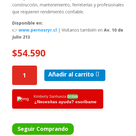
construcción, mantenimiento, ferreterías y profesionales
que requieren rendimiento confiable.
Disponible en:
👉
www.pernosryr.cl
| Visítanos también en
Av. 10 de
Julio 213
.
$
54.590
ESMERIL
Añadir al carrito
ANGULAR
4
1/2
DEWALT
Kimberly Sanhueza
En línea
¿Necesitas ayuda? escríbame
750W
CANTIDAD
Seguir Comprando