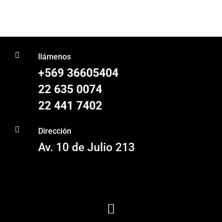
de
precios:
precios:
desde
desde
$857
$5.801
hasta

hasta
$1.714
llámenos
$20.974
+569 36605404
22 635 0074
22 441 7402

Dirección
Av. 10 de Julio 213
