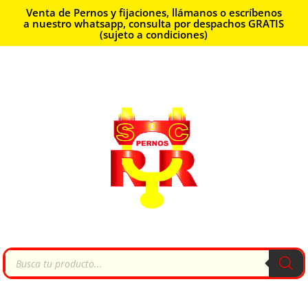
Venta de Pernos y fijaciones, llámanos o escríbenos
a nuestro whatsapp, consulta por despachos GRATIS
(sujeto a condiciones)
Búsqueda
de
productos