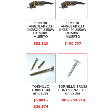
ESMERIL
ESMERIL
ANGULAR CAT
ANGULAR CAT
DX352 7″ 2350W
DX351 9″ 2350W
HOMBRE
HOMBRE
MUERTO
MUERTO
$
92.820
$
100.707
TORNILLO
TORNILLO TRUSS
TURBO 100
PUNTA FINA / 100
unidades
unidades
Rango
$
5.801
-
$
857
-
$
1.714
Rango
de
$
20.974