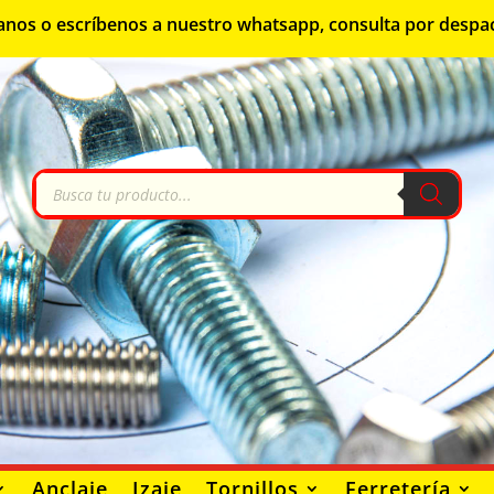
lámanos o escríbenos a nuestro whatsapp, consulta por despa
Búsqueda
de
productos
Anclaje
Izaje
Tornillos
Ferretería