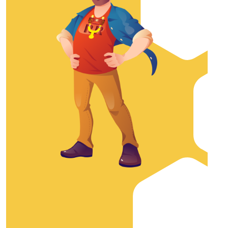
hasta
$30.149