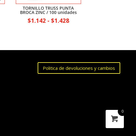
TORNILLO TRUSS PUNTA
BROCA ZINC / 100 unidades
Rango
Rango
$
1.142
-
$
1.428
de
de
precios:
precios:
desde
desde
$48.719
$1.142
hasta
hasta
$116.025
$1.428
Politica de devoluciones y cambios
0