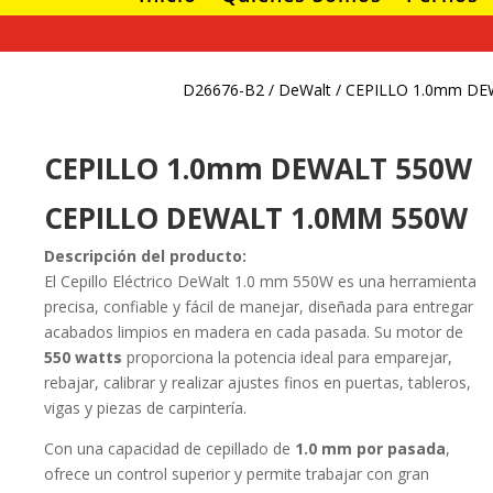
D26676-B2
/
DeWalt
/ CEPILLO 1.0mm D
CEPILLO 1.0mm DEWALT 550W
¡Oferta!
¡Oferta!
¡Oferta!
CEPILLO DEWALT 1.0MM 550W
Descripción del producto:
JUEGO DE
ATORNILLADO
ESMERIL
El Cepillo Eléctrico DeWalt 1.0 mm 550W es una herramienta
DADO CON
R ELÉCTRICO
ANGULAR 670W
I
CHICHARRA
PARA PANEL DE
D
precisa, confiable y fácil de manejar, diseñada para entregar
YESO
2
El
$
70.829
$
15.039
-
acabados limpios en madera en cada pasada. Su motor de
El
$
168.990
precio
El
$
60.830
Rango
$
30.149
550 watts
proporciona la potencia ideal para emparejar,
precio
El
$
116.870
original
precio
rebajar, calibrar y realizar ajustes finos en puertas, tableros,
de
original
precio
era:
actual
vigas y piezas de carpintería.
precios:
era:
actual
$70.829.
es:
desde
Con una capacidad de cepillado de
1.0 mm por pasada
,
$168.990.
es:
$60.830.
$15.039
ofrece un control superior y permite trabajar con gran
$116.870.