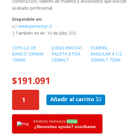
construcción, talleres de madera y aficionados que buscan
acabado profesional.
Disponible en:
👉
www.pernosryr.cl
| También en Av. 10 de Julio 213.
CEPILLO DE
JUEGO BROCAS
ESMERIL
BANCO 330MM
PALETA 8 PZA
ANGULAR 4 1/2
1500W
DEWALT
DEWALT 750W
$
191.091
CEPILLO
Añadir al carrito
1.0MM
DEWALT
550W
CANTIDAD
Kimberly Sanhueza
En línea
¿Necesitas ayuda? escríbame