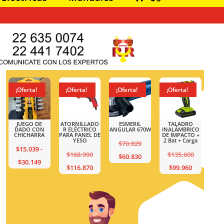
¡Oferta!
¡Oferta!
¡Oferta!
¡Oferta!
O
JUEGO DE
ATORNILLADO
ESMERIL
TALADRO
ICO
DADO CON
R ELÉCTRICO
ANGULAR 670W
INALÁMBRICO
TO +
CHICHARRA
PARA PANEL DE
DE IMPACTO +
arga
YESO
2 Bat + Carga
El
$
70.829
$
15.039
-
El
El
El
00
$
168.990
$
135.600
precio
El
$
60.830
Rango
$
30.149
El
precio
precio
El
El
preci
0
$
116.870
$
99.960
original
precio
de
precio
original
original
precio
precio
origin
era:
actual
precios:
actual
era:
era:
actual
actual
era:
$70.829.
es:
desde
es:
$135.600.
$168.990.
es:
es:
$135.
$60.830.
$15.039
$99.960.
$116.870.
$99.96