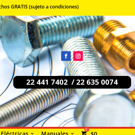
chos GRATIS (sujeto a condiciones)
22 441 7402 / 22 635 0074
Eléctricas
Manuales
$
0