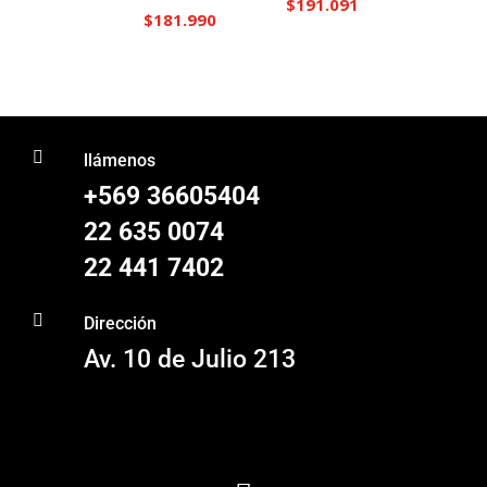
$
191.091
$
181.990

llámenos
+569 36605404
22 635 0074
22 441 7402

Dirección
Av. 10 de Julio 213