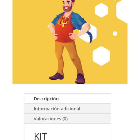
es:
$135.600.
$116.870.
hasta
$99.960.
$30.149
Descripción
Información adicional
Valoraciones (0)
KIT