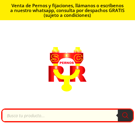
Venta de Pernos y fijaciones, llámanos o escríbenos
a nuestro whatsapp, consulta por despachos GRATIS
(sujeto a condiciones)
Búsqueda
de
productos