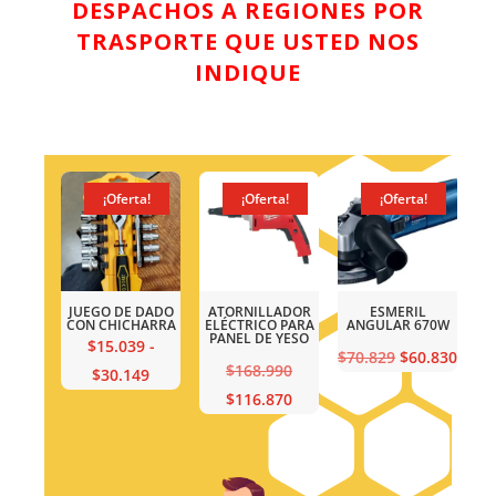
DESPACHOS A REGIONES POR
TRASPORTE QUE USTED NOS
INDIQUE
!
¡Oferta!
¡Oferta!
¡Oferta!
O
JUEGO DE DADO
ATORNILLADOR
ESMERIL
O DE
CON CHICHARRA
ELÉCTRICO PARA
ANGULAR 670W
INA
Bat +
PANEL DE YESO
IMP
$
15.039
-
El
El
$
70.829
$
60.830
El
$
168.990
Rango
$
30.149
El
0
precio
precio
precio
El
$
116.870
de
El
precio
0
original
actual
original
precio
precios:
precio
original
era:
es:
era:
actual
desde
actual
era:
$70.829.
$60.83
$168.990.
es:
$15.039