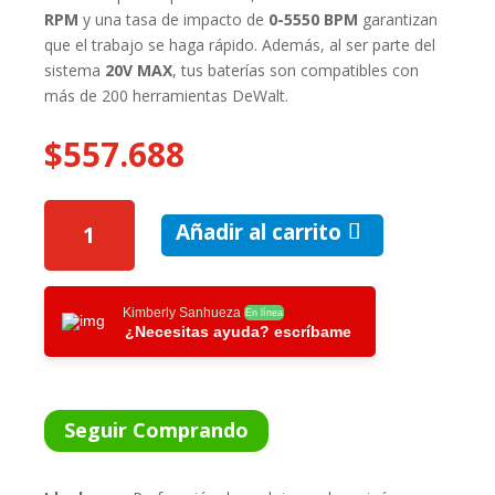
RPM
y una tasa de impacto de
0-5550 BPM
garantizan
que el trabajo se haga rápido. Además, al ser parte del
sistema
20V MAX
, tus baterías son compatibles con
más de 200 herramientas DeWalt.
$
557.688
KIT
Añadir al carrito
ROTOMARTILLO
SDS
PLUS
INAL.
Kimberly Sanhueza
En línea
¿Necesitas ayuda? escríbame
DEWALT
20V
CANTIDAD
Seguir Comprando