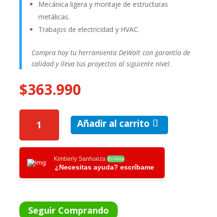
Mecánica ligera y montaje de estructuras
metálicas.
Trabajos de electricidad y HVAC.
Compra hoy tu herramienta DeWalt con garantía de
calidad y lleva tus proyectos al siguiente nivel.
$
363.990
KIT
Añadir al carrito
ATORN.
IMPACTO
1/4
DEWALT
Kimberly Sanhueza
En línea
¿Necesitas ayuda? escríbame
20V
MAX
2
BAT
Seguir Comprando