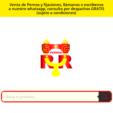
Venta de Pernos y fijaciones, llámanos o escríbenos
a nuestro whatsapp, consulta por despachos GRATIS
(sujeto a condiciones)
Búsqueda
de
productos