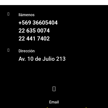
$1.523
desde
hasta
$13.518

$6.664
hasta
llámenos
$14.994
+569 36605404
22 635 0074
22 441 7402

Dirección
Av. 10 de Julio 213

Email