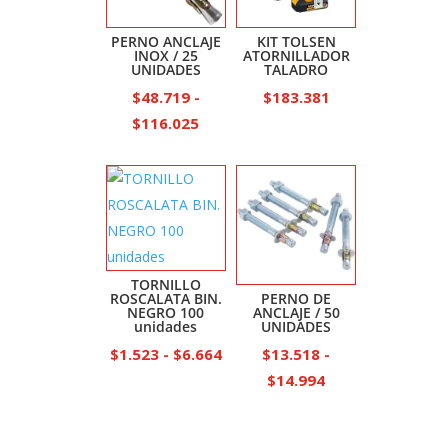
PERNO ANCLAJE
KIT TOLSEN
INOX / 25
ATORNILLADOR
UNIDADES
TALADRO
$
48.719
-
$
183.381
Rango
$
116.025
de
precios:
desde
$48.719
hasta
$116.025
TORNILLO
ROSCALATA BIN.
PERNO DE
NEGRO 100
ANCLAJE / 50
unidades
UNIDADES
Rango
$
1.523
-
$
6.664
$
13.518
-
de
Rango
$
14.994
precios:
de
desde
precios: