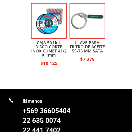
CAJA 50 Uni.
LLAVE PARA
DISCO CORTE
FILTRO DE ACEITE
INOX CUMET 41/2
55-75 MM SATA
X 1mm
$
7.378
$
10.125

llámenos
+569 36605404
22 635 0074
22 441 7402