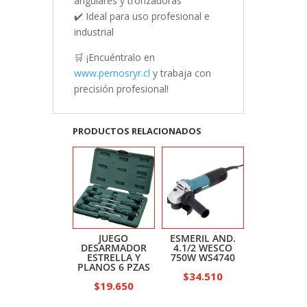
angulares y tronzadoras
✔️ Ideal para uso profesional e
industrial
🛒 ¡Encuéntralo en
www.pernosryr.cl
y trabaja con
precisión profesional!
PRODUCTOS RELACIONADOS
JUEGO
ESMERIL AND.
DESARMADOR
4.1/2 WESCO
ESTRELLA Y
750W WS4740
PLANOS 6 PZAS
$
34.510
$
19.650