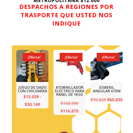
METROPOLITANA $12.000
DESPACHOS A REGIONES POR
TRASPORTE QUE USTED NOS
INDIQUE
¡Oferta!
¡Oferta!
¡Oferta!
¡Ofer
ESMERIL
TALADRO
JUEGO DE DADO
ATORNIL
ANGULAR 670W
INALÁMBRICO DE
CON CHICHARRA
ELÉCTRICO
IMPACTO + 2 Bat +
PANEL DE
$
15.039
-
Carga
El
El
$
70.829
$
60.830
$
168.
Rango
$
30.149
El
$
135.600
precio
precio
o
$
116.
de
El
precio
$
99.960
original
actual
nal
o
precios:
precio
original
era:
es:
l
desde
actual
era:
$70.829.
$60.830.