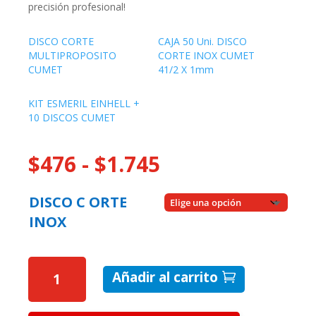
precisión profesional!
DISCO CORTE
CAJA 50 Uni. DISCO
MULTIPROPOSITO
CORTE INOX CUMET
CUMET
41/2 X 1mm
KIT ESMERIL EINHELL +
10 DISCOS CUMET
Rango
$
476
-
$
1.745
de
precios:
DISCO C ORTE
desde
INOX
$476
hasta
$1.745
DISCO
Añadir al carrito
DE
CORTE
INOX