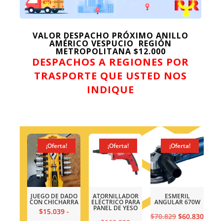
VALOR DESPACHO PRÓXIMO ANILLO
AMÉRICO VESPUCIO REGIÓN
METROPOLITANA $12.000
DESPACHOS A REGIONES POR
TRASPORTE QUE USTED NOS
INDIQUE
¡Oferta!
¡Oferta!
¡Oferta!
¡Oferta!
ATORNILLADOR
ESMERIL
TALADRO
JUEGO DE D
LÉCTRICO PARA
ANGULAR 670W
INALÁMBRICO DE
CON CHICHA
PANEL DE YESO
IMPACTO + 2 Bat +
$
15.039
-
Carga
El
El
$
70.829
$
60.830