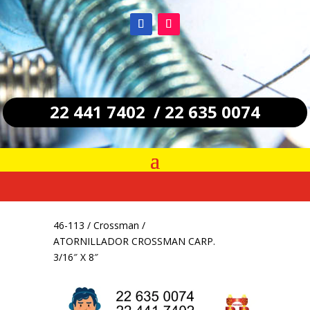
22 441 7402 / 22 635 0074
46-113
/
Crossman
/
ATORNILLADOR CROSSMAN CARP.
3/16″ X 8″