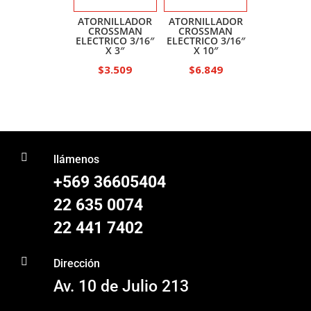
$10.078
ATORNILLADOR
ATORNILLADOR
CROSSMAN
CROSSMAN
ELECTRICO 3/16″
ELECTRICO 3/16″
X 3″
X 10″
$
3.509
$
6.849

llámenos
+569 36605404
22 635 0074
22 441 7402

Dirección
Av. 10 de Julio 213