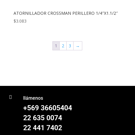
ATORNILLADOR CROSSMAN PERILLERO 1/4″X1.1/2″
$
3.083
1
2
3
→

llámenos
+569 36605404
22 635 0074
22 441 7402