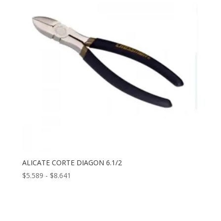
ALICATE CORTE DIAGON 6.1/2
Rango
$
5.589
-
$
8.641
de
precios:
desde
$5.589