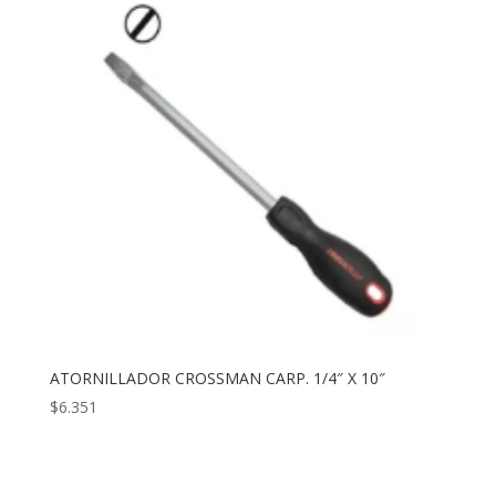
hasta
$8.641
ATORNILLADOR CROSSMAN CARP. 1/4″ X 10″
$
6.351