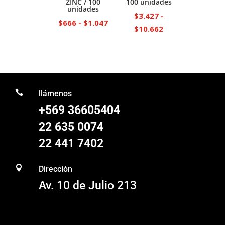
ZINC / 100
100 unidades
unidades
$
3.427
-
Rango
$
666
-
$
1.047
Rango
$
10.662
de
de
precios:
precios:
desde
desde
$666
$3.427
hasta

hasta
llámenos
$1.047
$10.662
+569 36605404
22 635 0074
22 441 7402

Dirección
Av. 10 de Julio 213