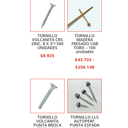
TORNILLO
TORNILLO
VOLCANITA CRS
MADERA
ZINC. 8 X 3″/ 500
FRESADO CAB
UNIDADES
TORX – 100
unidades
$
8.925
$
43.732
-
Rango
$
256.148
de
precios:
desde
$43.732
hasta
$256.148
TORNILLO
TORNILLO LLS
VOLCANITA
AUTOPERF.
PUNTA BROCA
PUNTA ESPADA