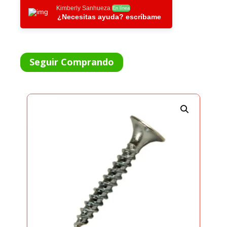
ZINC
Kimberly Sanhueza
En línea
¿Necesitas ayuda? escríbame
/
500
UNIDADES
8X3"
Seguir Comprando
CANTIDAD