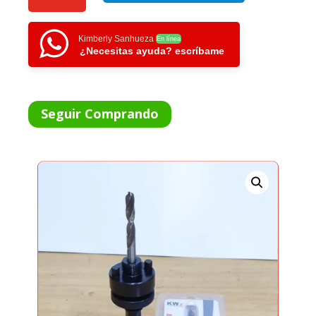
A
4
(14-
Kimberly Sanhueza
En línea
¿Necesitas ayuda? escríbame
30MM)
CANTIDAD
Seguir Comprando