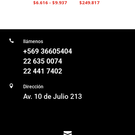
Rango
$
6.616
-
$
9.937
$
249.817
de
precios:
desde
$6.616

hasta
llámenos
$9.937
+569 36605404
22 635 0074
22 441 7402

Dirección
Av. 10 de Julio 213
