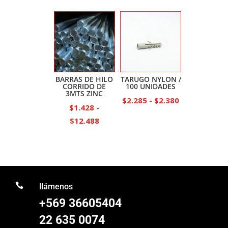
de
precios:
precios:
desde
desde
$418
$2.785
hasta
hasta
$11.890
$27.227
BARRAS DE HILO
TARUGO NYLON /
CORRIDO DE
100 UNIDADES
3MTS ZINC
Rango
$
2.285
-
$
2.380
$
1.428
-
de
Rango
$
12.488
precios:
de
desde
precios:
$2.285
desde
hasta
$1.428
$2.380

hasta
llámenos
$12.488
+569 36605404
22 635 0074