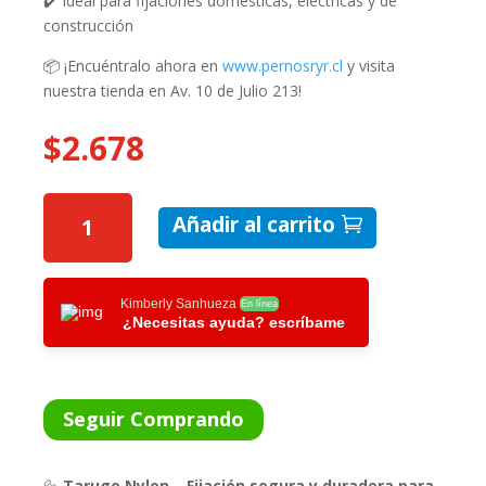
✔️ Ideal para fijaciones domésticas, eléctricas y de
construcción
📦 ¡Encuéntralo ahora en
www.pernosryr.cl
y visita
nuestra tienda en Av. 10 de Julio 213!
$
2.678
TARUGO
Añadir al carrito
NYLON
S-
10
/
Kimberly Sanhueza
En línea
¿Necesitas ayuda? escríbame
50
UNIDADES
CANTIDAD
Seguir Comprando
🔩
Tarugo Nylon – Fijación segura y duradera para