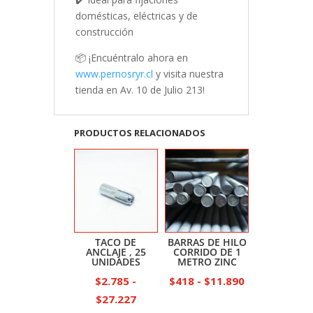
domésticas, eléctricas y de
construcción
📦 ¡Encuéntralo ahora en
www.pernosryr.cl
y visita nuestra
tienda en Av. 10 de Julio 213!
PRODUCTOS RELACIONADOS
TACO DE
BARRAS DE HILO
ANCLAJE , 25
CORRIDO DE 1
UNIDADES
METRO ZINC
Rango
$
2.785
-
$
418
-
$
11.890
Rango
de
$
27.227