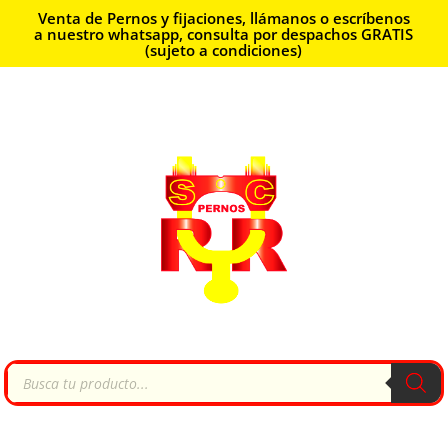
Venta de Pernos y fijaciones, llámanos o escríbenos
a nuestro whatsapp, consulta por despachos GRATIS
(sujeto a condiciones)
Búsqueda
de
productos