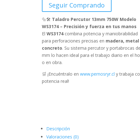
MOD.WS3174
Seguir Comprando
cantidad
🔩🛠️
Taladro Percutor 13mm 750W Modelo
WS3174 – Precisión y fuerza en tus manos
El
WS3174
combina potencia y maniobrabilidad
para perforaciones precisas en
madera, metal
concreto
. Su sistema percutor y portabrocas d
mm lo hacen ideal para el trabajo diario en el h
o en obra.
🛒 ¡Encuéntralo en
www.pernosryr.cl
y trabaja c
potencia real!
Descripción
Valoraciones (0)