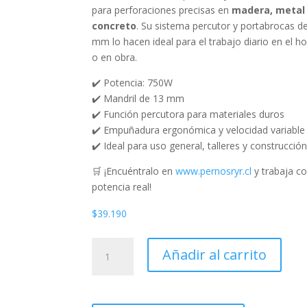
para perforaciones precisas en
madera, metal
concreto
. Su sistema percutor y portabrocas d
mm lo hacen ideal para el trabajo diario en el h
o en obra.
✔️ Potencia: 750W
✔️ Mandril de 13 mm
✔️ Función percutora para materiales duros
✔️ Empuñadura ergonómica y velocidad variable
✔️ Ideal para uso general, talleres y construcció
🛒 ¡Encuéntralo en
www.pernosryr.cl
y trabaja c
potencia real!
$
39.190
TALADRO
Añadir al carrito
PERCUTOR
13MM.
750W