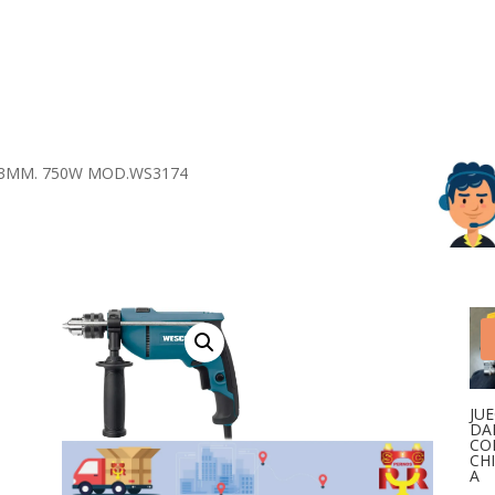
3MM. 750W MOD.WS3174
JU
DA
CO
CH
A