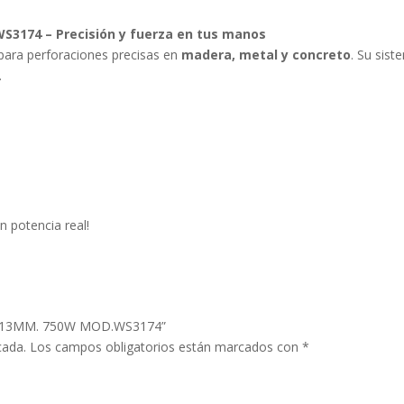
3174 – Precisión y fuerza en tus manos
para perforaciones precisas en
madera, metal y concreto
. Su sis
.
n
n potencia real!
OR 13MM. 750W MOD.WS3174”
cada.
Los campos obligatorios están marcados con
*