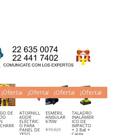
¡Oferta!
¡Oferta!
¡Oferta!
¡Oferta!
EGO DE
ATORNILL
ESMERIL
TALADRO
DO
ADOR
ANGULAR
INALÁMBR
N
ELÉCTRIC
670W
ICO DE
ICHARR
O PARA
IMPACTO
El
$
70.829
PANEL DE
+ 2 Bat +
YESO
Carga