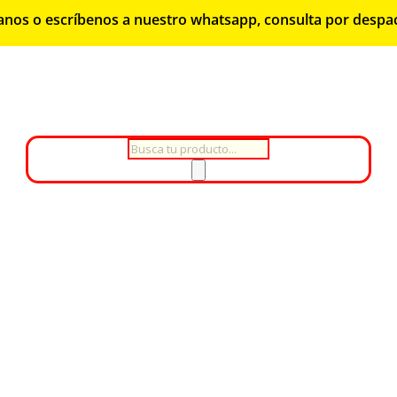
lámanos o escríbenos a nuestro whatsapp, consulta por despa
Búsqueda
de
productos