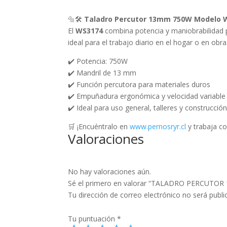
🔩🛠️
Taladro Percutor 13mm 750W Modelo WS
El
WS3174
combina potencia y maniobrabilidad 
ideal para el trabajo diario en el hogar o en obra
✔️ Potencia: 750W
✔️ Mandril de 13 mm
✔️ Función percutora para materiales duros
✔️ Empuñadura ergonómica y velocidad variable
✔️ Ideal para uso general, talleres y construcció
🛒 ¡Encuéntralo en
www.pernosryr.cl
y trabaja co
Valoraciones
No hay valoraciones aún.
Sé el primero en valorar “TALADRO PERCUT
Tu dirección de correo electrónico no será publi
Tu puntuación
*