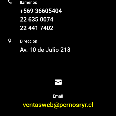

llámenos
+569 36605404
22 635 0074
22 441 7402

Dirección
Av. 10 de Julio 213

Email
ventasweb@pernosryr.cl