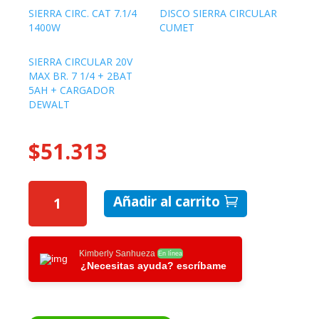
SIERRA CIRC. CAT 7.1/4
DISCO SIERRA CIRCULAR
1400W
CUMET
SIERRA CIRCULAR 20V
MAX BR. 7 1/4 + 2BAT
5AH + CARGADOR
DEWALT
$
51.313
SIERRA
Añadir al carrito
CIRCULAR
185MM
(7
¼”)
Kimberly Sanhueza
En línea
¿Necesitas ayuda? escríbame
1400W
CANTIDAD