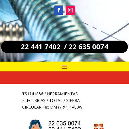
22 441 7402 / 22 635 0074
TS1141856
/
HERRAMIENTAS
ELECTRICAS
/
TOTAL
/ SIERRA
CIRCULAR 185MM (7 ¼”) 1400W