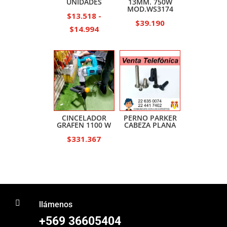
UNIDADES
13MM. 750W
MOD.WS3174
$
13.518
-
$
39.190
Rango
$
14.994
de
precios:
desde
$13.518
hasta
$14.994
CINCELADOR
PERNO PARKER
GRAFEN 1100 W
CABEZA PLANA
$
331.367

llámenos
+569 36605404