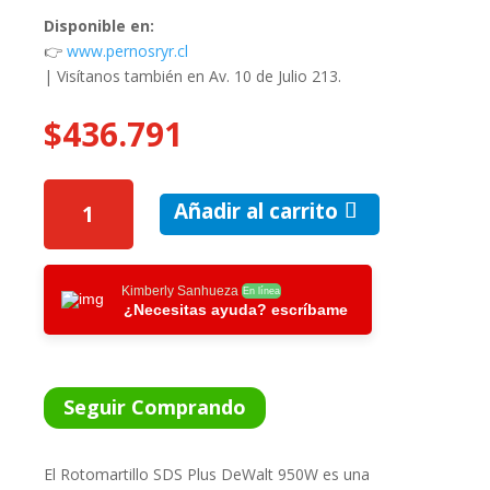
Disponible en:
👉
www.pernosryr.cl
| Visítanos también en Av. 10 de Julio 213.
$
436.791
ROTOMARTILLO
Añadir al carrito
SDS
PLUS
DEWALT
950W
Kimberly Sanhueza
En línea
¿Necesitas ayuda? escríbame
CANTIDAD
Seguir Comprando
El Rotomartillo SDS Plus DeWalt 950W es una