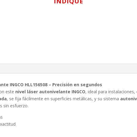
INDIQUE
ante INGCO HLL156508 – Precisión en segundos
con este
nivel láser autonivelante INGCO
, ideal para instalaciones
ada
, se fija fácilmente en superficies metálicas, y su sistema
autoni
s sin esfuerzo.
as
xactitud