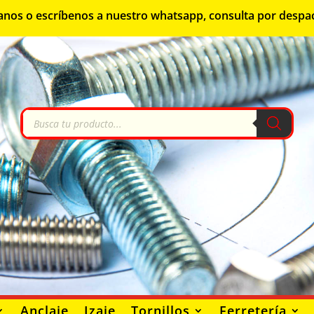
lámanos o escríbenos a nuestro whatsapp, consulta por despa
Búsqueda
de
productos
Anclaje
Izaje
Tornillos
Ferretería