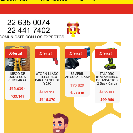
ta!
¡Oferta!
¡Oferta!
¡Oferta!
¡Oferta!
O DE
ATORNILLADO
ESMERIL
TALADRO
JUEGO DE
 CON
R ELÉCTRICO
ANGULAR 670W
INALÁMBRICO
DADO CON
HARRA
PARA PANEL DE
DE IMPACTO +
CHICHARRA
YESO
2 Bat + Carga
El
$
70.829
039
-
$
15.039
-
El
El
$
168.990
$
135.600
precio
El
$
60.830
Rango
Ran
.149
$
30.149
precio
El
El
precio
$
116.870
$
99.960
original
precio
de
de
original
precio
precio
original
era:
actual
precios:
prec
era:
actual
actual
era:
$70.829.
es:
desde
des
$168.990.
es:
es:
$135.600.
$60.830.
$15.039
$15
$116.870.
$99.960.