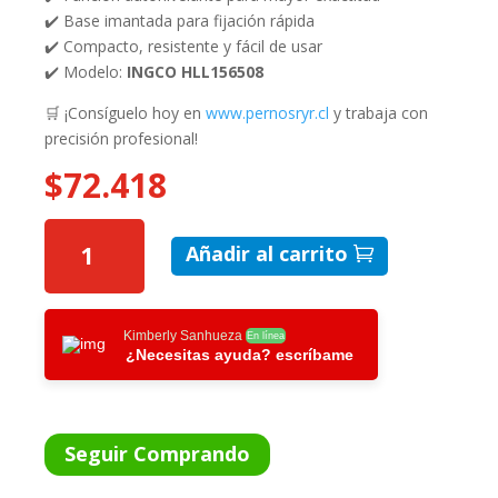
✔️ Base imantada para fijación rápida
✔️ Compacto, resistente y fácil de usar
✔️ Modelo:
INGCO HLL156508
🛒 ¡Consíguelo hoy en
www.pernosryr.cl
y trabaja con
precisión profesional!
$
72.418
NIVEL
Añadir al carrito
LASER
IMANTADO
AUTONIVELANTE
3D
Kimberly Sanhueza
En línea
¿Necesitas ayuda? escríbame
INGCO
CANTIDAD
Seguir Comprando