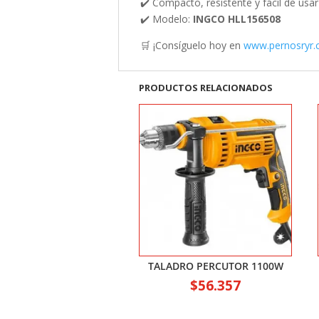
✔️ Compacto, resistente y fácil de usar
✔️ Modelo:
INGCO HLL156508
🛒 ¡Consíguelo hoy en
www.pernosryr.c
PRODUCTOS RELACIONADOS
TALADRO PERCUTOR 1100W
$
56.357