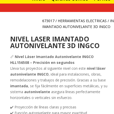
673017
/
HERRAMIENTAS ELECTRICAS
/
I
IMANTADO AUTONIVELANTE 3D INGCO
NIVEL LASER IMANTADO
AUTONIVELANTE 3D INGCO
📏
Nivel Láser Imantado Autonivelante INGCO
HLL156508 – Precisión en segundos
Lleva tus proyectos al siguiente nivel con este
nivel láser
autonivelante INGCO
, ideal para instalaciones, obras,
remodelaciones y trabajos de precisión. Gracias a su base
imantada
, se fija fácilmente en superficies metálicas, y su
sistema
autonivelante
asegura líneas perfectamente
horizontales o verticales sin esfuerzo.
✔️ Proyección de líneas claras y precisas
✔️ Función autonivelante para mayor exactitud