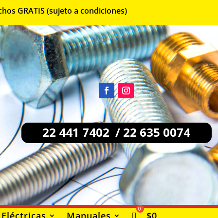
chos GRATIS (sujeto a condiciones)
22 441 7402 / 22 635 0074
Eléctricas
Manuales
$
0