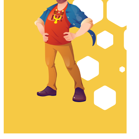
hasta
$30.149