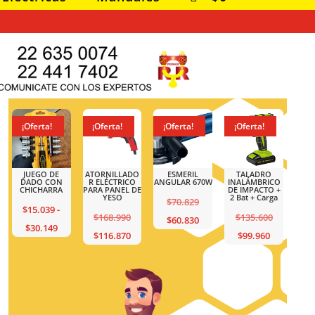
¡Oferta!
¡Oferta!
¡Oferta!
¡Oferta!
JUEGO DE
ATORNILLADO
ESMERIL
TALADRO
DADO CON
R ELÉCTRICO
ANGULAR 670W
INALÁMBRICO
CHICHARRA
PARA PANEL DE
DE IMPACTO +
YESO
2 Bat + Carga
El
$
70.829
$
15.039
-
El
El
$
168.990
$
135.600
precio
El
$
60.830
Rango
$
30.149
ecio
precio
El
El
precio
$
116.870
$
99.960
original
precio
de
cio
iginal
original
precio
precio
original
era:
actual
precios:
ual
a:
era:
actual
actual
era:
$70.829.
es:
desde
35.600.
$168.990.
es:
es:
$135.600.
$60.830.
$15.039
.960.
$116.870.
$99.960.