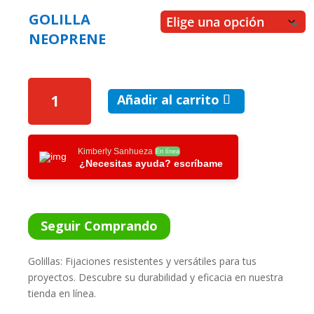
de
hasta
precios:
GOLILLA
$30.149
desde
NEOPRENE
$1.142
hasta
$5.902
GOLILLA
Añadir al carrito
NEOPRENE
/
100
UNIDADES
Kimberly Sanhueza
En línea
¿Necesitas ayuda? escríbame
CANTIDAD
Seguir Comprando
Golillas: Fijaciones resistentes y versátiles para tus
proyectos. Descubre su durabilidad y eficacia en nuestra
tienda en línea.