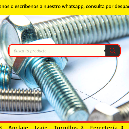
lámanos o escríbenos a nuestro whatsapp, consulta por despa
Búsqueda
de
productos
Anclaje
Izaje
Tornillos
Ferretería