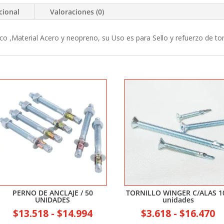
cional
Valoraciones (0)
o ,Material Acero y neopreno, su Uso es para Sello y refuerzo de torn
PERNO DE ANCLAJE / 50
TORNILLO WINGER C/ALAS 1
UNIDADES
unidades
Rango
R
$
13.518
-
$
14.994
$
3.618
-
$
16.470