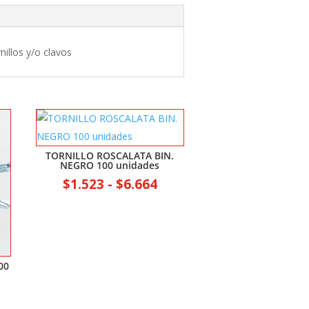
illos y/o clavos
TORNILLO ROSCALATA BIN.
NEGRO 100 unidades
Rango
$
1.523
-
$
6.664
de
precios:
desde
$1.523
00
hasta
$6.664
ango