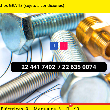
chos GRATIS (sujeto a condiciones)
22 441 7402 / 22 635 0074
Eléctricas
Manuales
$
0