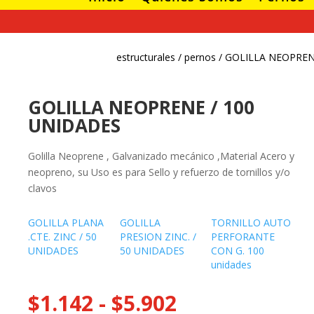
estructurales
/
pernos
/ GOLILLA NEOPREN
GOLILLA NEOPRENE / 100
UNIDADES
¡Oferta!
¡Oferta!
¡Oferta!
¡Ofe
Golilla Neoprene , Galvanizado mecánico ,Material Acero y
neopreno, su Uso es para Sello y refuerzo de tornillos y/o
JUEGO DE
ATORNILLADO
ESMERIL
TAL
DADO CON
R ELÉCTRICO
ANGULAR 670W
INALÁ
clavos
CHICHARRA
PARA PANEL DE
DE IM
YESO
2 Bat
El
$
70.829
$
15.039
-
El
$
168.990
$
13
precio
El
$
60.830
GOLILLA PLANA
GOLILLA
TORNILLO AUTO
Rango
$
30.149
precio
El
$
116.870
$
9
.CTE. ZINC / 50
PRESION ZINC. /
PERFORANTE
original
precio
de
UNIDADES
50 UNIDADES
CON G. 100
original
precio
era:
actual
precios:
unidades
era:
actual
$70.829.
es:
desde
$168.990.
es:
$60.830.
Rango
$
1.142
-
$
5.902
$15.039
$116.870.