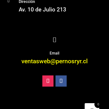

Dirección
Av. 10 de Julio 213

Email
ventasweb@pernosryr.cl
0