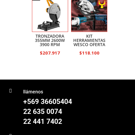
TRONZADORA
KIT
355MM 2600W
HERRAMIENTAS
3900 RPM
WESCO OFERTA
$
207.917
$
118.100

llámenos
+569 36605404
22 635 0074
22 441 7402