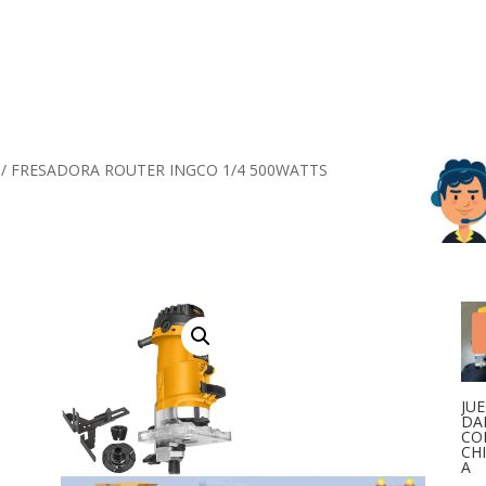
/ FRESADORA ROUTER INGCO 1/4 500WATTS
JU
DA
CO
CH
A