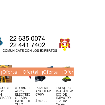
¡Oferta!
¡Oferta!
¡Oferta!
¡Oferta!
EGO DE
ATORNILL
ESMERIL
TALADRO
DO
ADOR
ANGULAR
INALÁMBR
N
ELÉCTRIC
670W
ICO DE
ICHARR
O PARA
IMPACTO
El
$
70.829
PANEL DE
+ 2 Bat +
YESO
Carga