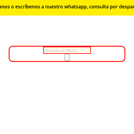
lámanos o escríbenos a nuestro whatsapp, consulta por despa
Búsqueda
de
productos