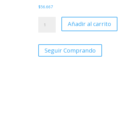
$
56.667
FRESADORA
Añadir al carrito
ROUTER
INGCO
1/4
500WATTS
Seguir Comprando
PLM5002
cantidad