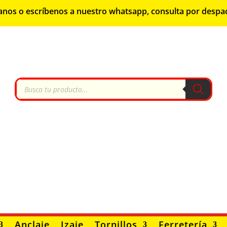
lámanos o escríbenos a nuestro whatsapp, consulta por despa
Búsqueda
de
productos
Anclaje
Izaje
Tornillos
Ferretería