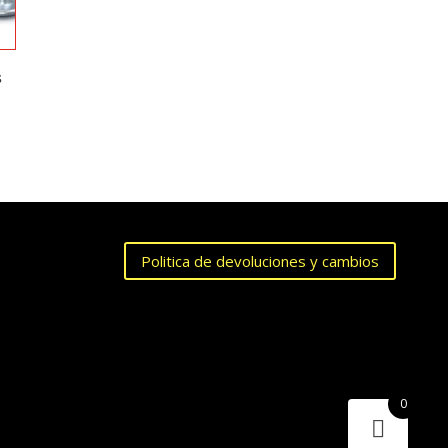
desde
$1.523
hasta
s
$6.664
ngo
ecios:
sde
.142
sta
.428
Politica de devoluciones y cambios
0