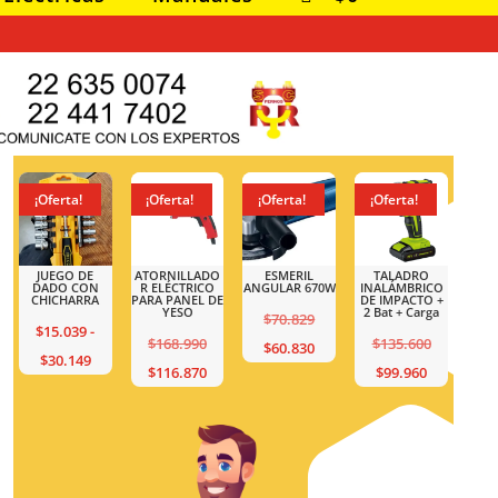
¡Oferta!
¡Oferta!
¡Oferta!
¡Oferta!
¡Ofert
ATORNILLADO
ESMERIL
TALADRO
JUEGO DE
ATORNI
R ELÉCTRICO
ANGULAR 670W
INALÁMBRICO
DADO CON
R ELÉC
PARA PANEL DE
DE IMPACTO +
CHICHARRA
PARA PA
YESO
2 Bat + Carga
YE
El
$
70.829
$
15.039
-
El
El
$
168.990
$
135.600
$
168
precio
El
$
60.830
o
Rango
$
30.149
precio
El
El
precio
$
116.870
$
99.960
$
116
original
precio
de
original
precio
precio
original
era:
actual
s:
precios:
era:
actual
actual
era:
$70.829.
es:
desde
$168.990.
es:
es:
$135.600.
$60.830.
39
$15.039
$116.870.
$99.960.