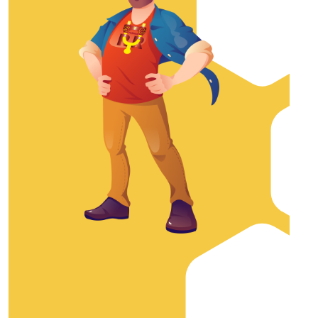
hasta
49
$30.149