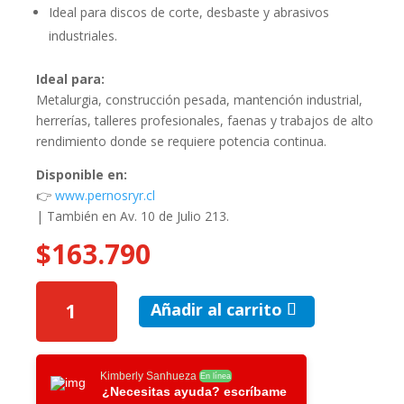
Ideal para discos de corte, desbaste y abrasivos
industriales.
Ideal para:
Metalurgia, construcción pesada, mantención industrial,
herrerías, talleres profesionales, faenas y trabajos de alto
rendimiento donde se requiere potencia continua.
Disponible en:
👉
www.pernosryr.cl
| También en Av. 10 de Julio 213.
$
163.790
ESMERIL
Añadir al carrito
ANGULAR
7”
DEWALT
2200W
Kimberly Sanhueza
En línea
¿Necesitas ayuda? escríbame
CANTIDAD