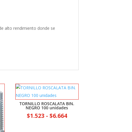
 de alto rendimiento donde se
TORNILLO ROSCALATA BIN.
NEGRO 100 unidades
Rango
$
1.523
-
$
6.664
de
precios: