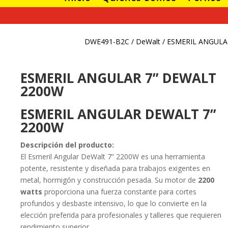
DWE491-B2C
/
DeWalt
/ ESMERIL ANGULA
ESMERIL ANGULAR 7” DEWALT
2200W
¡Oferta!
ESMERIL ANGULAR DEWALT 7”
2200W
JUEGO 
DADO C
CHICHA
Descripción del producto:
$
15.03
El Esmeril Angular DeWalt 7” 2200W es una herramienta
$
30.1
potente, resistente y diseñada para trabajos exigentes en
metal, hormigón y construcción pesada. Su motor de
2200
watts
proporciona una fuerza constante para cortes
profundos y desbaste intensivo, lo que lo convierte en la
elección preferida para profesionales y talleres que requieren
rendimiento superior.