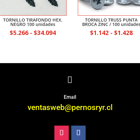
TORNILLO TIRAFONDO HEX.
TORNILLO TRUSS PUNTA
NEGRO 100 unidades
BROCA ZINC / 100 unidade
Rango
Ra
$
5.266
-
$
34.094
$
1.142
-
$
1.428
de
de
precios:
pr
desde
de
$5.266
$1
hasta
ha

$34.094
$1
Email
ventasweb@pernosryr.cl