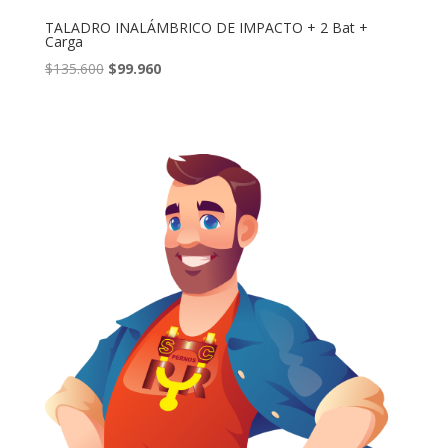
TALADRO INALÁMBRICO DE IMPACTO + 2 Bat +
Carga
El
El
$
135.600
$
99.960
precio
precio
original
actual
era:
es:
$135.600.
$99.960.