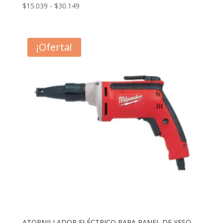
Rango
$
15.039
-
$
30.149
de
precios:
desde
¡Oferta!
$15.039
hasta
$30.149
ATORNILLADOR ELÉCTRICO PARA PANEL DE YESO