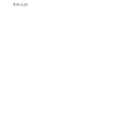
$
96.628
llámenos
+569 36605404
22 635 0074
22 441 7402