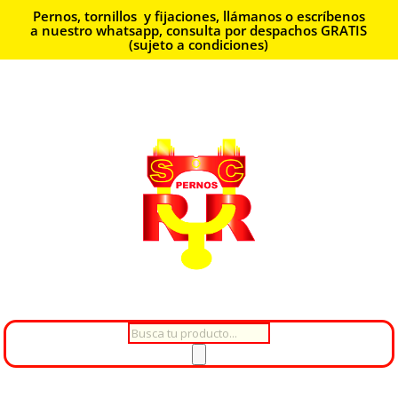
Pernos, tornillos y fijaciones, llámanos o escríbenos
a nuestro whatsapp, consulta por despachos GRATIS
(sujeto a condiciones)
Búsqueda
de
productos