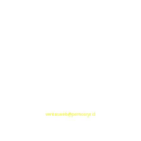
Dirección
Av. 10 de Julio 213
Email
ventasweb@pernosryr.cl