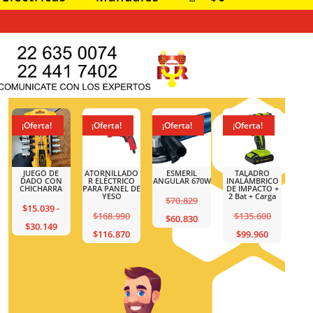
ta!
¡Oferta!
¡Oferta!
¡Oferta!
¡Oferta!
O DE
ATORNILLADO
ESMERIL
TALADRO
JUEGO DE
 CON
R ELÉCTRICO
ANGULAR 670W
INALÁMBRICO
DADO CON
HARRA
PARA PANEL DE
DE IMPACTO +
CHICHARRA
YESO
2 Bat + Carga
El
$
70.829
039
-
$
15.039
-
El
El
$
168.990
$
135.600
precio
El
$
60.830
Rango
Ran
.149
$
30.149
precio
El
El
precio
$
116.870
$
99.960
original
precio
de
de
original
precio
precio
original
era:
actual
precios:
prec
era:
actual
actual
era:
$70.829.
es:
desde
des
$168.990.
es:
es:
$135.600.
$60.830.
$15.039
$15
$116.870.
$99.960.