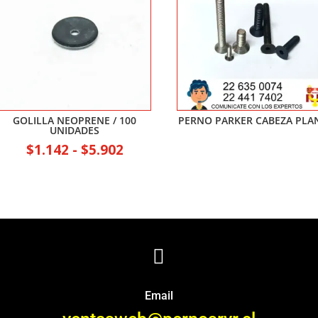
GOLILLA NEOPRENE / 100
PERNO PARKER CABEZA PLA
UNIDADES
Rango
$
1.142
-
$
5.902
de
:
precios:
desde
$1.142
hasta

$5.902
Email