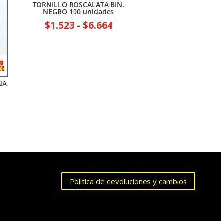
TORNILLO ROSCALATA BIN.
NEGRO 100 unidades
Rango
$
1.523
-
$
6.664
de
precios:
desde
$1.523
NA
hasta
$6.664
Politica de devoluciones y cambios