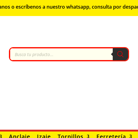
lámanos o escríbenos a nuestro whatsapp, consulta por despa
Búsqueda
de
productos
Anclaje
Izaje
Tornillos
Ferretería