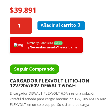
$
39.891
CARGADOR
Añadir al carrito
FLEXVOL
LITIO
ION
12V20V-
Kimberly Sanhueza
En línea
¿Necesitas ayuda? escríbame
60V
DEWALT
6.0AH
CANTIDAD
Seguir Comprando
CARGADOR FLEXVOLT LITIO-ION
12V/20V/60V DEWALT 6.0AH
El cargador DEWALT FLEXVOLT 6.0Ah es una solución
versátil diseñada para cargar baterías de 12V, 20V MAX y 60V
FLEXVOLT en un solo equipo. Su sistema de carga