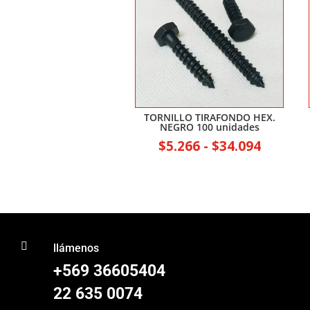
TORNILLO TIRAFONDO HEX.
NEGRO 100 unidades
Rango
$
5.266
-
$
34.094
de
precios
desde
$5.266
hasta

llámenos
$34.094
+569 36605404
22 635 0074