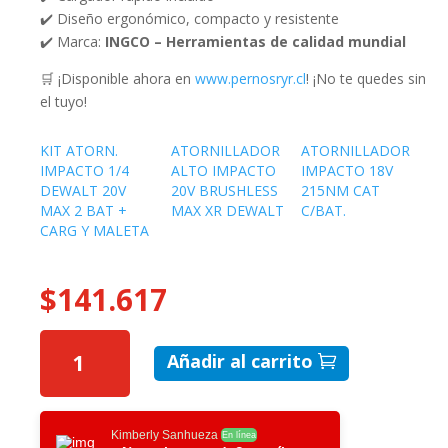
hasta
✔️ Diseño ergonómico, compacto y resistente
$30.149
✔️ Marca:
INGCO – Herramientas de calidad mundial
🛒 ¡Disponible ahora en
www.pernosryr.cl
! ¡No te quedes sin
el tuyo!
KIT ATORN.
ATORNILLADOR
ATORNILLADOR
IMPACTO 1/4
ALTO IMPACTO
IMPACTO 18V
DEWALT 20V
20V BRUSHLESS
215NM CAT
MAX 2 BAT +
MAX XR DEWALT
C/BAT.
CARG Y MALETA
$
141.617
ATOR.IMPACTO
Añadir al carrito
INAL.INGCO
20V
C/2
BAT.
Kimberly Sanhueza
En línea