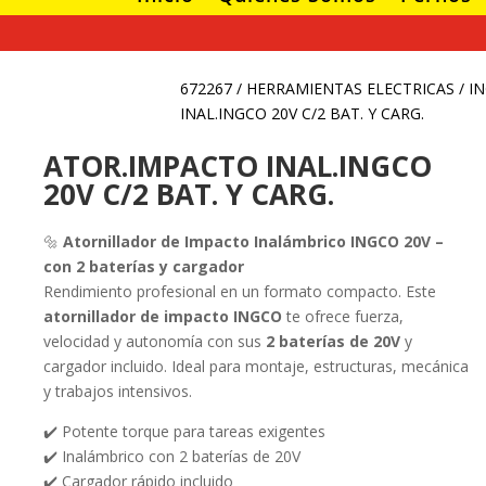
672267
/
HERRAMIENTAS ELECTRICAS
/
I
INAL.INGCO 20V C/2 BAT. Y CARG.
ATOR.IMPACTO INAL.INGCO
20V C/2 BAT. Y CARG.
¡Oferta!
¡Oferta!
¡Oferta!
¡Ofe
🔩
Atornillador de Impacto Inalámbrico INGCO 20V –
con 2 baterías y cargador
JUEGO DE
ATORNILLADO
ESMERIL
TAL
DADO CON
R ELÉCTRICO
ANGULAR 670W
INALÁ
Rendimiento profesional en un formato compacto. Este
CHICHARRA
PARA PANEL DE
DE IM
YESO
2 Bat
El
$
70.829
atornillador de impacto INGCO
te ofrece fuerza,
$
15.039
-
El
$
168.990
$
13
precio
El
$
60.830
velocidad y autonomía con sus
2 baterías de 20V
y
Rango
$
30.149
precio
El
$
116.870
$
9
cargador incluido. Ideal para montaje, estructuras, mecánica
original
precio
de
original
precio
y trabajos intensivos.
era:
actual
precios:
era:
actual
$70.829.
es:
✔️ Potente torque para tareas exigentes
desde
$168.990.
es:
$60.830.
✔️ Inalámbrico con 2 baterías de 20V
$15.039
$116.870.
✔️ Cargador rápido incluido