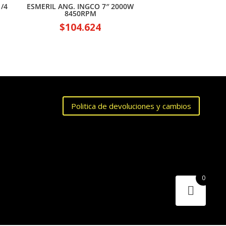
/4
ESMERIL ANG. INGCO 7″ 2000W
8450RPM
$
104.624
Politica de devoluciones y cambios
0