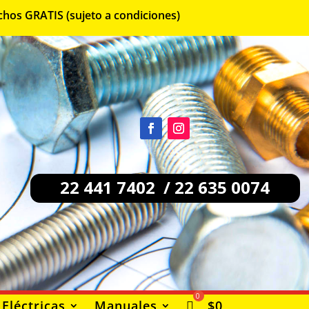
chos GRATIS (sujeto a condiciones)
22 441 7402 / 22 635 0074
Eléctricas
Manuales
$
0