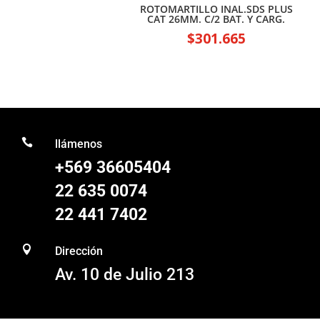
ROTOMARTILLO INAL.SDS PLUS
CAT 26MM. C/2 BAT. Y CARG.
$
301.665

llámenos
+569 36605404
22 635 0074
22 441 7402

Dirección
Av. 10 de Julio 213