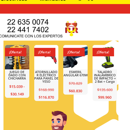
¡Oferta!
¡Oferta!
¡Oferta!
¡Oferta!
JUEGO DE
ATORNILLADO
ESMERIL
TALADRO
DADO CON
R ELÉCTRICO
ANGULAR 670W
INALÁMBRICO
CHICHARRA
PARA PANEL DE
DE IMPACTO +
YESO
2 Bat + Carga
El
$
70.829
$
15.039
-
El
El
$
168.990
$
135.600
precio
El
$
60.830
Rango
$
30.149
ecio
precio
El
El
precio
$
116.870
$
99.960
original
precio
de
cio
iginal
original
precio
precio
original
era:
actual
precios:
ual
a:
era:
actual
actual
era:
$70.829.
es:
desde
35.600.
$168.990.
es:
es:
$135.600.
$60.830.
$15.039
.960.
$116.870.
$99.960.