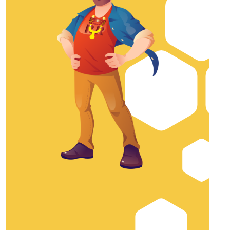
hasta
$30.149