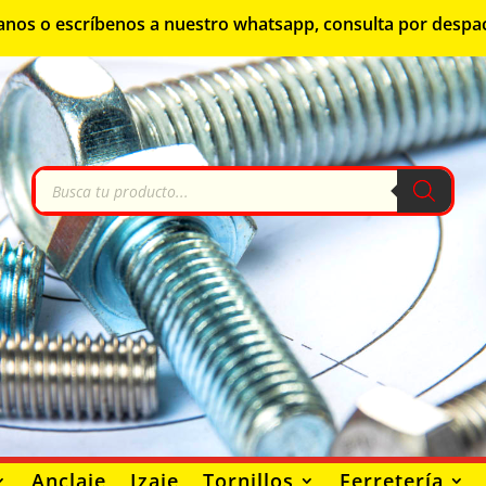
lámanos o escríbenos a nuestro whatsapp, consulta por despa
Búsqueda
de
productos
Anclaje
Izaje
Tornillos
Ferretería